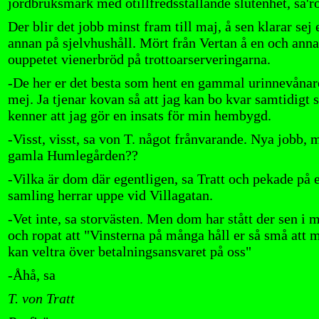
jordbruksmark med otillfredsställande slutenhet, sa'r
Der blir det jobb minst fram till maj, å sen klarar sej 
annan på sjelvhushåll. Mört från Vertan å en och anna
ouppetet vienerbröd på trottoarserveringarna.
-De her er det besta som hent en gammal urinnevåna
mej. Ja tjenar kovan så att jag kan bo kvar samtidigt 
kenner att jag gör en insats för min hembygd.
-Visst, visst, sa von T. något frånvarande. Nya jobb, 
gamla Humlegården??
-Vilka är dom där egentligen, sa Tratt och pekade på 
samling herrar uppe vid Villagatan.
-Vet inte, sa storvästen. Men dom har stått der sen i 
och ropat att "Vinsterna på många håll er så små att 
kan veltra över betalningsansvaret på oss"
-Åhå, sa
T. von Tratt