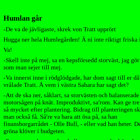
Humlan går
-De va de jävligaste, skrek von Tratt upprört
Hugga ner hela Humlegården! Ä ni inte riktigt friska 
Va!
-Skell inte på mej, sa en kepsförsedd storväst, jag gör
som man sejer till mej.
-Va innerst inne i rödglödgade, har dom sagt till er då
vrålade Tratt. Å vem i västra Sahara har sagt det?
-Att de ska ner, såklart, sa storvästen och balanserade
motorsågen på knät. Improduktivt, sa'rom. Kan ge tre
så mycket efter plantering. Bidrag till planteringen sk
man också få. Så're va bara att ösa på, sa han
finansborgarrådet - Olle Bull, - eller vad han heter. De
gröna klöver i budgeten.