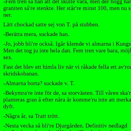
-Fem tren sa han att det skulle vara, men der högg han 
graniten så're stenkte. Her står're minst 100, men nu 
ner.
Lätt chockad satte sej von T. på stubben.
-Berätta mera, suckade han.
-Jo, jobb bli're också. Igår klemde vi almarna i Kungs
Men det tog ju inte hela dan. Fem tren vare bara, möj
sex.
Fast det blev ett himla liv när vi råkade fella ett av'r
skridskobanan.
-Almarna borta? suckade v. T.
-Bekymra're inte för de, sa storvästen. Till våren ska'
planteras gran å efter nåra år komme'ru inte att merka
dyft.
-Några år, sa Tratt trött.
-Nesta vecka så bli're Djurgården. Definitiv nedlagd