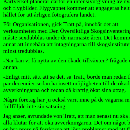
Kartverket planerar därför en intensivutgivning av ny
och flygbilder. Flygvapnet kommer att engageras helt
hållet för att årligen fotografera landet.
För Organisationen, gick Tratt på, innebär det att
verksamheten med Den Översiktliga Skogsinventerin
måste sexdubblas under de närmaste åren. Det komm
annat att innebära att intagningarna till skogsinstitut
minst tredubblas.
-När kan vi få nytta av den ökade tillväxten? frågade 
annan.
-Enligt mitt sätt att se det, sa Tratt, borde man redan f
par decennier sedan ha insett möjligheten till de ökad
avverkningarna och redan då kraftig ökat sina uttag.
Några företag har ju också varit inne på de vägarna 
fullföljde inte sin satsning.
Jag anser, avrundade von Tratt, att man senast nu ska s
alla klutar för att öka avverkningarna. Det om något 
en bra press på forskarna att lösa problemet med att f