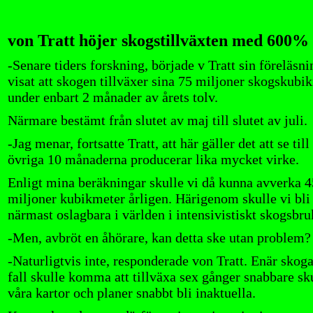
von Tratt höjer skogstillväxten med 600%
-Senare tiders forskning, började v Tratt sin föreläsni
visat att skogen tillväxer sina 75 miljoner skogskubi
under enbart 2 månader av årets tolv.
Närmare bestämt från slutet av maj till slutet av juli.
-Jag menar, fortsatte Tratt, att här gäller det att se till
övriga 10 månaderna producerar lika mycket virke.
Enligt mina beräkningar skulle vi då kunna avverka 
miljoner kubikmeter årligen. Härigenom skulle vi bli
närmast oslagbara i världen i intensivistiskt skogsbru
-Men, avbröt en åhörare, kan detta ske utan problem?
-Naturligtvis inte, responderade von Tratt. Enär skoga
fall skulle komma att tillväxa sex gånger snabbare sk
våra kartor och planer snabbt bli inaktuella.