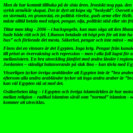
Men de har kommit tillbaka på de sista åren. Ironiskt nog pga. den 
syrisk armékår skapat. Det är dyrt att köpa sig ”beskydd”. Oavsett 
en stormakt, en grannstat, en politisk rörelse, guds arme eller Hell
måste alltid betala med något, pengar, olja, politiskt stöd eller sin fri
Tittar man idag - 2006 – i backspegeln, kan man säga att den libani
hade både rätt och fel. Libanon betalade ett högt pris för att inte ha
hus” och förlorade det mesta. Säkerhet, pengar och inte minst – mä
Finns det en vinnare är det Egypten. Inga krig. Pengar från kanalen
till priset av övervakning och repression – men i alla fall lugnt för a
mellanöstern. En bra utveckling jämfört med andra länder i regio
Jordanien – ständigt balanserande på slak lina – kan tävla med Eg
Visserligen tycker övriga arabländer att Egypten inte är ”bra arab
eftersom alla andra arabländer tycker att inga andra araber är ”br
kan väl Egypten stå ut med det.
Osäkerheten idag – i Egypten och övriga islamvärlden är hur mots
mellan religion – radikal islamism såväl som ”normal” islamism - o
kommer att utvecklas.