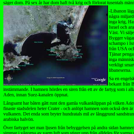
säger dom. På sex år har dom haft två krig och förlorat tusentals männ
-Libanon lägg
några miljar
inga krig, H
Israel och ar
Väst. Vi sälje
Bygger vägar 
schampo i Isr
från USA och
Tjänar penga
inga människ
verkligt smart
libaneserna.
Sa en engels
bekant från 
instämmande. I hamnen hördes en siren från ett av de fartyg som i alla
Aden, innan Suez-kanalen öppnat.
Långsamt har båten gått runt den gamla vulkanklippan på vilken Ade
finaste stadsdelen heter Crater - och anlöpt hamnen som också den är
vulkanen. Det enda som bryter hundratals mil av långgrund
sandstran
arabiska halvön.
Över fartyget ser man ljusen från bebyggelsen på andra sidan hamne
simmar i vågorna av varm luft som stiger upp från alldeles för varma g