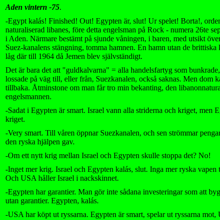
Aden vintern -75
.
-Egypt kalás! Finished! Out! Egypten är, slut! Ur spelet! Borta!, orde
naturaliserad libanes, före detta engelsman på Rock - numera 26te se
i Aden. Närmare bestämt på sjunde våningen, i baren, med utsikt öve
Suez-kanalens stängning, tomma hamnen. En hamn utan de brittiska 
låg där till 1964 då Jemen blev självständigt.
Det är bara det att "guldkalvarna" = alla handelsfartyg som bunkrade, 
lossade på väg till, eller från, Suezkanalen, också saknas. Men dom
tillbaka. Åtminstone om man får tro min bekanting, den libanonnatura
engelsmannen.
-Sadat i Egypten är smart. Israel vann alla striderna och kriget, men
kriget.
-Very smart. Till våren öppnar Suezkanalen, och sen strömmar penga
den ryska hjälpen gav.
-Om ett nytt krig mellan Israel och Egypten skulle stoppa det? No!
-Inget mer krig. Israel och Egypten kalás, slut. Inga mer ryska vapen 
Och USA håller Israel i nackskinnet.
-Egypten har garantier. Man gör inte sådana investeringar som att by
utan garantier. Egypten, kalás.
-USA har köpt ut ryssarna. Egypten är smart, spelar ut ryssarna mo