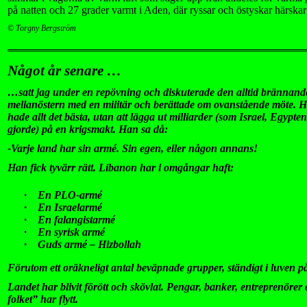
på natten och 27 grader varmt i Aden, där ryssar och östyskar härskar
© Torgny Bergström
Något år senare …
…satt jag under en repövning och diskuterade den alltid brännande
mellanöstern med en militär och berättade om ovanstående möte. H
hade allt det bästa, utan att lägga ut milliarder (som Israel, Egypte
gjorde) på en krigsmakt. Han sa då:
-Varje land har sin armé. Sin egen, eller någon annans!
Han fick tyvärr rätt. Libanon har i omgångar haft:
·
En PLO-armé
·
En Israelarmé
·
En falangistarmé
·
En syrisk armé
·
Guds armé – Hizbollah
Förutom ett oräkneligt antal beväpnade grupper, ständigt i luven 
Landet har blivit förött och skövlat. Pengar, banker, entreprenörer
folket” har flytt.