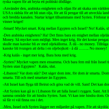
ryska vapen för att bryta ett politiskt dödläge.
-Använder den, arabiska enigheten och oljan för att skaka om världe
USA:s rädsla för att bli utan olja, för att få pengar till att utveckla l
och bredda kanalen. Startar kriget tillsammans med Syrien. Förlorar m
vinner kriget!
-Smart! Mycket smart. Krig mellan Egypten och Israel? No! Kalás, sl
-Den arabiska enigheten? Ha! Det finns bara en enighet mellan oljel
Money. Så mycket som möjligt. Men inget krig, för det kostar penga
skulle man kanske bli av med oljekällorna. Å då - no money. Tillråga
kanske bli tvungen att delta i en oljebojkott - å då …….. No money!
-Krig kalás - inget mer krig. Bara hota med krig.
-Syrien? Mycket vapen men ensamma. Och bara fem mil från Israel t
Syrien utan Egypten?
Kalás, slut.
-Libanon? Var dom står? Det säger dom inte, för dom är smarta. Dom
smarta. Till och med smartare än Egypten.
-Att Israel kan flyga till Beirut och göra vad de vill. Sant! Det kan do
-Att Syrien kan gå in i Libanon för att falla Israel i ryggen. Sant. Att I
samma område för att hindra Syrien. Sant. Vi kan inte hindra dom. 
så får vi väl finna oss i det.
-Men, Israel och Syrien lägger ner miljarder på vapen. För att skydda s